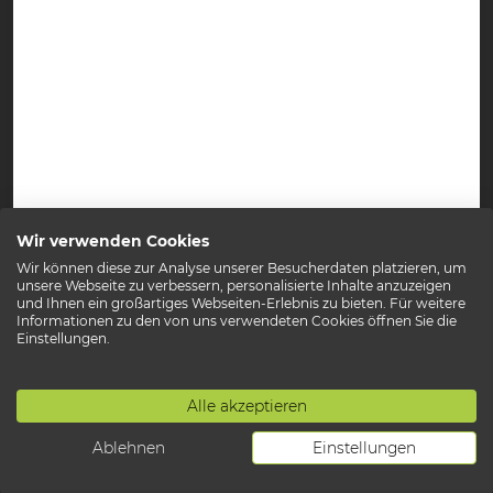
hello@candylabs.de
Candylabs
Digital Consulting
Kompetenzen
Product Development
Wir verwenden Cookies
Case Studies
Produktstrategie
Wir können diese zur Analyse unserer Besucherdaten platzieren, um
Über Uns
unsere Webseite zu verbessern, personalisierte Inhalte anzuzeigen
Stärken
Konzeption
und Ihnen ein großartiges Webseiten-Erlebnis zu bieten. Für weitere
Jobs
Informationen zu den von uns verwendeten Cookies öffnen Sie die
UX / UI Design
App-Entwicklung
Einstellungen.
Development
Website-Entwicklung
Betrieb & Weiterentwicklung
Plattform-Entwicklung
Alle akzeptieren
Voice Interface-Entwicklung
Kontakt
Impressum
Datenschutz
Ablehnen
Einstellungen
MVP Entwicklung