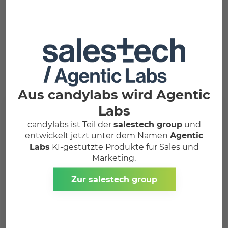
Aus candylabs wird Agentic
Labs
Vielen Dank für Ihre
Ihre Nachricht ist auf
Anmeldung!
dem Weg zu uns!
candylabs ist Teil der
salestech group
und
Bitte bestätigen Sie dazu noch
Vielen Dank dafür. Wir melden
Ihre E-Mail-Adresse in der
Bestätigungs-Mail, welche Sie in
uns schnellstmöglich bei Ihnen.
entwickelt jetzt unter dem Namen
Agentic
Kürze erhalten.
Labs
KI-gestützte Produkte für Sales und
Marketing.
Zur salestech group
Moritz Heimsch
Gründer | CEO