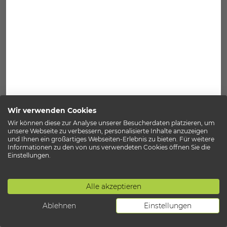
DIGITALISIERUNG
Follower vs. Community: Warum
Wir verwenden Cookies
eine starke Community 2025
Wir können diese zur Analyse unserer Besucherdaten platzieren, um
entscheidend ist
unsere Webseite zu verbessern, personalisierte Inhalte anzuzeigen
und Ihnen ein großartiges Webseiten-Erlebnis zu bieten. Für weitere
Informationen zu den von uns verwendeten Cookies öffnen Sie die
Einstellungen.
Mehr News & Trends
Alle akzeptieren
Ablehnen
Einstellungen